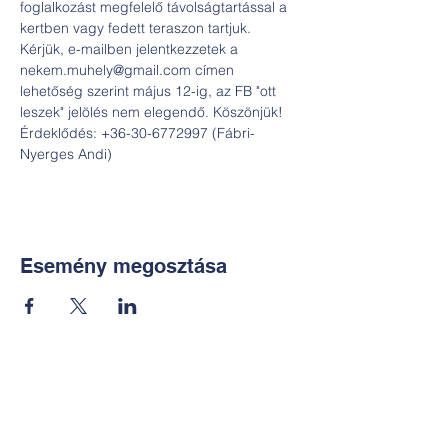
foglalkozást megfelelő távolságtartással a 
kertben vagy fedett teraszon tartjuk. 
Kérjük, e-mailben jelentkezzetek a 
nekem.muhely@gmail.com címen 
lehetőség szerint május 12-ig, az FB "ott 
leszek" jelölés nem elegendő. Köszönjük!

Érdeklődés: +36-30-6772997 (Fábri-
Nyerges Andi)
Esemény megosztása
Kapcsolat:
TUDOMÁNYOS
E-mail: