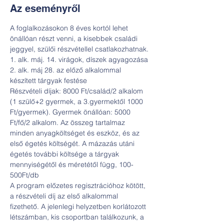
Az eseményről
A foglalkozásokon 8 éves kortól lehet 
önállóan részt venni, a kisebbek családi 
jeggyel, szülői részvétellel csatlakozhatnak.

1. alk. máj. 14. virágok, díszek agyagozása

2. alk. máj 28. az előző alkalommal 
készített tárgyak festése
Részvételi díjak: 8000 Ft/család/2 alkalom 
(1 szülő+2 gyermek, a 3.gyermektől 1000 
Ft/gyermek). Gyermek önállóan: 5000 
Ft/fő/2 alkalom. Az összeg tartalmaz 
minden anyagköltséget és eszköz, és az 
első égetés költségét. A mázazás utáni 
égetés további költsége a tárgyak 
mennyiségétől és méretétől függ, 100-
500Ft/db

A program előzetes regisztrációhoz kötött, 
a részvételi díj az első alkalommal 
fizethető. A jelenlegi helyzetben korlátozott 
létszámban, kis csoportban találkozunk, a 