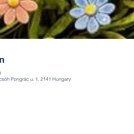
ín
0
csóh Pongrác u. 1, 2141 Hungary