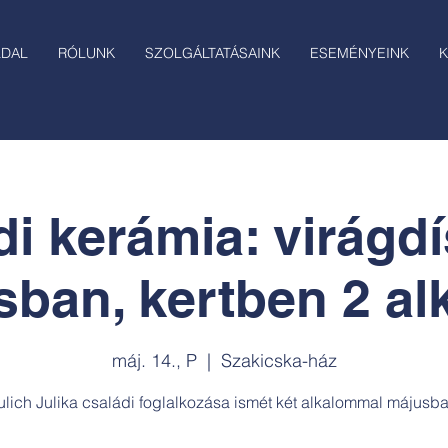
LDAL
RÓLUNK
SZOLGÁLTATÁSAINK
ESEMÉNYEINK
K
i kerámia: virágd
sban, kertben 2 alk.
máj. 14., P
  |  
Szakicska-ház
ulich Julika családi foglalkozása ismét két alkalommal májusba