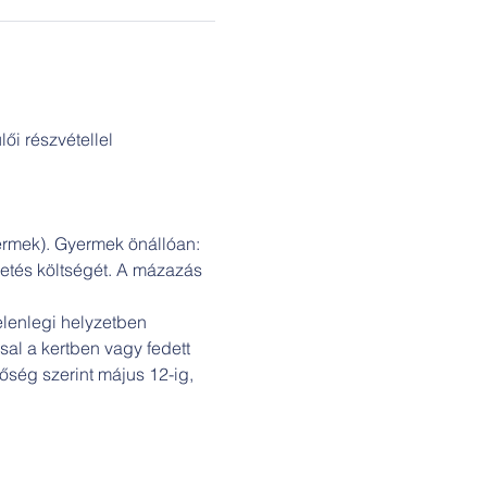
ői részvétellel 
ermek). Gyermek önállóan: 
etés költségét. A mázazás 
elenlegi helyzetben 
sal a kertben vagy fedett 
ség szerint május 12-ig, 