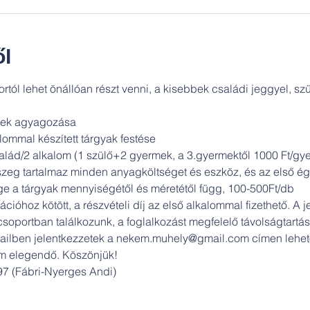
l
tól lehet önállóan részt venni, a kisebbek családi jeggyel, szül
szek agyagozása

alommal készített tárgyak festése
salád/2 alkalom (1 szülő+2 gyermek, a 3.gyermektől 1000 Ft/gy
sszeg tartalmaz minden anyagköltséget és eszköz, és az első ég
ge a tárgyak mennyiségétől és méretétől függ, 100-500Ft/db

cióhoz kötött, a részvételi díj az első alkalommal fizethető. A j
csoportban találkozunk, a foglalkozást megfelelő távolságtartás
e-mailben jelentkezzetek a nekem.muhely@gmail.com címen lehető
nem elegendő. Köszönjük!

7 (Fábri-Nyerges Andi)