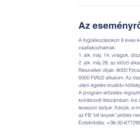
Az eseményrő
A foglalkozásokon 8 éves kor
csatlakozhatnak.

1. alk. máj. 14. virágok, dí
2. alk. máj 28. az előző alk
Részvételi díjak: 8000 Ft/c
5000 Ft/fő/2 alkalom. Az ö
utáni égetés további költsé
A program előzetes regisztrá
korlátozott létszámban, kis 
teraszon tartjuk. Kérjük, 
az FB "ott leszek" jelölés 
Érdeklődés: +36-30-677299