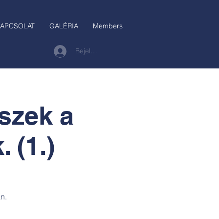
APCSOLAT
GALÉRIA
Members
Bejelentkezés
íszek a
 (1.)
n.