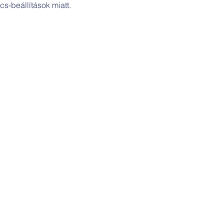
s-beállítások miatt.
Cím:
Szakicska-ház