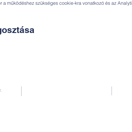
zer a működéshez szükséges cookie-kra vonatkozó és az Analytic
osztása
Kapcsolat:
z.
TUDOMÁNYOS
E-mail:
alkotoreszecskek@gmail.com
Telefon: +36-30-2551266
KÉZMŰVES
E-mail: nekem.muhely@gmail.com