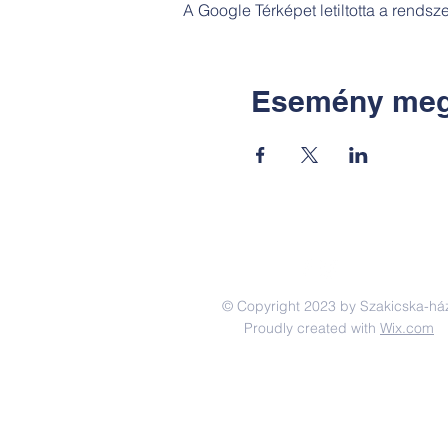
A Google Térképet letiltotta a rends
Esemény meg
© Copyright 2023 by Szakicska-há
Proudly created with
Wix.com