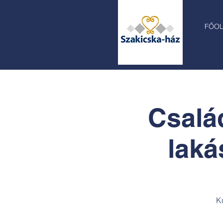
FŐO
Család
laká
K