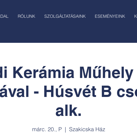
LDAL
RÓLUNK
SZOLGÁLTATÁSAINK
ESEMÉNYEINK
K
i Kerámia Műhely
ával - Húsvét B cs
alk.
márc. 20., P
  |  
Szakicska Ház