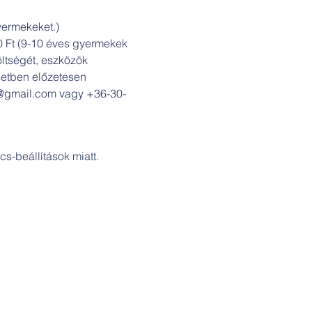
gyermekeket.)
00 Ft (9-10 éves gyermekek 
öltségét, eszközök 
setben előzetesen 
ly@gmail.com vagy +36-30-
s-beállítások miatt.