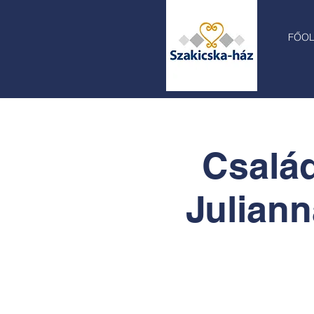
FŐO
Család
Juliann