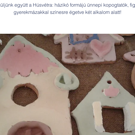
üljünk együtt a Húsvétra: házikó formájú ünnepi kopogtatók, fig
gyerekmázakkal színesre égetve két alkalom alatt!