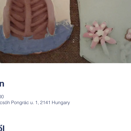
ín
00
csóh Pongrác u. 1, 2141 Hungary
l