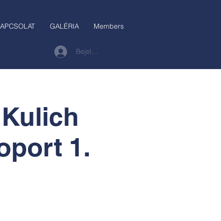
APCSOLAT
GALÉRIA
Members
Bejelentkezés
 Kulich
oport 1.