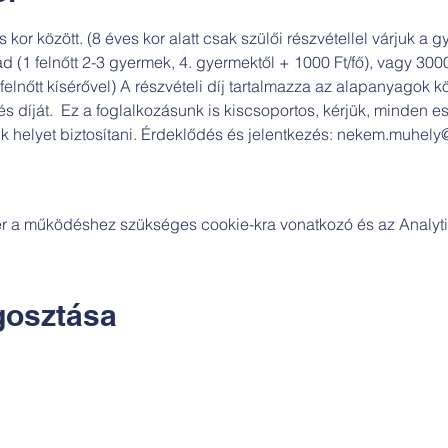
s kor között. (8 éves kor alatt csak szülői részvétellel várjuk a 
ád (1 felnőtt 2-3 gyermek, 4. gyermektől + 1000 Ft/fő), vagy 30
elnőtt kísérővel) A részvételi díj tartalmazza az alapanyagok k
és díját.  Ez a foglalkozásunk is kiscsoportos, kérjük, minden e
unk helyet biztosítani. Érdeklődés és jelentkezés: nekem.muhe
zer a működéshez szükséges cookie-kra vonatkozó és az Analytic
osztása