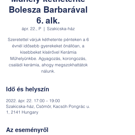
Bolesza Barbarával
6. alk.
ápr. 22., P
  |  
Szakicska-ház
Szeretettel várjuk kéthetente pénteken a 6
évnél idősebb gyerekeket önállóan, a
kisebbeket kísérővel Kerámia
Műhelyünkbe. Agyagozás, korongozás,
családi kerámia, ahogy megszokhattátok
nálunk.
Idő és helyszín
2022. ápr. 22. 17:00 – 19:00
Szakicska-ház, Csömör, Kacsóh Pongrác u.
1, 2141 Hungary
Az eseményről