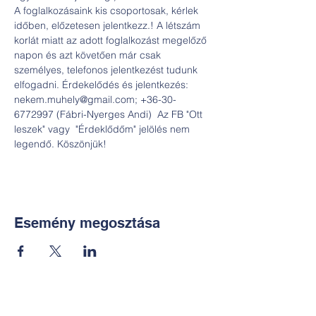
A foglalkozásaink kis csoportosak, kérlek 
időben, előzetesen jelentkezz.! A létszám 
korlát miatt az adott foglalkozást megelőző 
napon és azt követően már csak 
személyes, telefonos jelentkezést tudunk 
elfogadni. Érdekelődés és jelentkezés: 
nekem.muhely@gmail.com; +36-30-
6772997 (Fábri-Nyerges Andi)  Az FB "Ott 
leszek" vagy  "Érdeklődőm" jelölés nem 
legendő. Köszönjük!
Esemény megosztása
Kapcsolat: