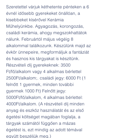
Szeretettel várjuk kéthetente pénteken a 6 
évnél idősebb gyerekeket önállóan, a 
kisebbeket kísérővel Kerámia 
Műhelyünkbe. Agyagozás, korongozás, 
családi kerámia, ahogy megszokhattátok 
nálunk. Februártól május végéig 8 
alkalommal találkozunk. Készülünk majd az 
évkör ünnepeire, megformáljuk a fantáziát 
és hasznos kis tárgyakat is készítünk.
Részvételi díj gyerekeknek: 3500 
Ft/fő/alkalom vagy 4 alkalmas bérlettel 
2500Ft/alkalom;. családi jegy: 6000 Ft (1 
felnőtt 1 gyermek, minden további 
gyermek 1000 Ft) Felnőtt jegy: 
5000Ft/fő/alkalom, 4 alkalmas bérlettel: 
4000Ft/alkalom. (A részvételi díj minden 
anyag és eszköz használatát és az első 
égetési költséget magában foglalja, a 
tárgyak számától függően a mázas 
égetést is, ezt mindig az adott témával 
együtt beszéljük meg.)