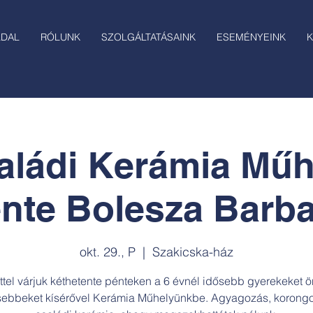
LDAL
RÓLUNK
SZOLGÁLTATÁSAINK
ESEMÉNYEINK
K
aládi Kerámia Műh
nte Bolesza Barba
okt. 29., P
  |  
Szakicska-ház
ttel várjuk kéthetente pénteken a 6 évnél idősebb gyerekeket ö
sebbeket kísérővel Kerámia Műhelyünkbe. Agyagozás, korong