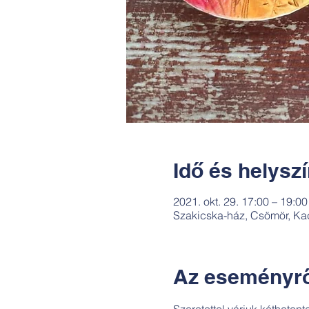
Idő és helysz
2021. okt. 29. 17:00 – 19:00
Szakicska-ház, Csömör, Ka
Az eseményrő
Szeretettel várjuk kétheten