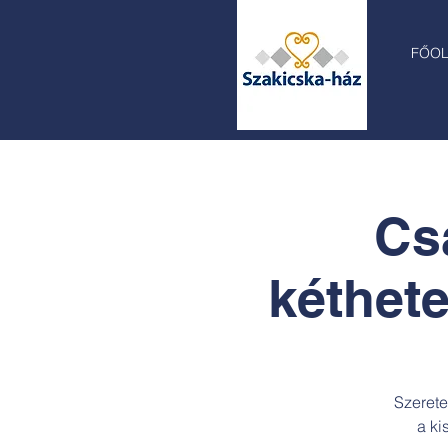
FŐO
Cs
kéthete
Szerete
a ki