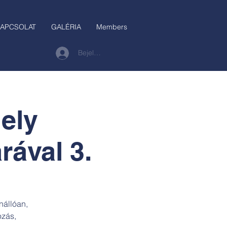
APCSOLAT
GALÉRIA
Members
Bejelentkezés
ely
rával 3.
nállóan,
ozás,