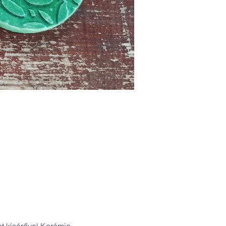
t kísérővel Kerámia 