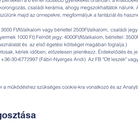
rongozás, családi kerámia, ahogy megszokhattátok nálunk. Az
zülünk majd az ünnepekre, megformáljuk a fantáziát és hasznos
3000 Ft/fő/alkalom vagy bérlettel 2500Ft/alkalom;. családi jegy: 
mek 1000 Ft) Felnőtt jegy: 4000Ft/fő/alkalom, bérlettel: 3500Ft
ználatát és  az első égetési költséget magában foglalja.)
tosak, kérlek időben, előzetesen jelentkezz. Érdekelődés és je
6-30-6772997 (Fábri-Nyerges Andi)  Az FB "Ott leszek" vagy 
zer a működéshez szükséges cookie-kra vonatkozó és az Analytic
osztása