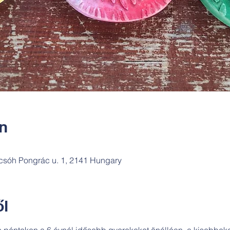
ín
csóh Pongrác u. 1, 2141 Hungary
l
te pénteken a 6 évnél idősebb gyerekeket önállóan, a kisebbeke