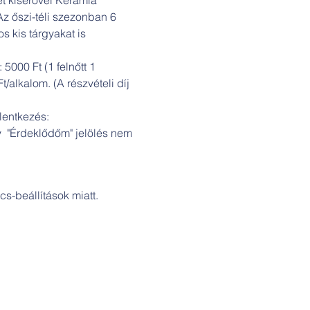
 őszi-téli szezonban 6 
 kis tárgyakat is 
5000 Ft (1 felnőtt 1 
/alkalom. (A részvételi díj 
lentkezés: 
 "Érdeklődőm" jelölés nem 
s-beállítások miatt.