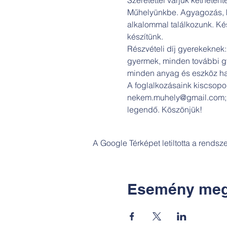
Műhelyünkbe. Agyagozás, ko
alkalommal találkozunk. Kés
készítünk.
Részvételi díj gyerekeknek: 
gyermek, minden további gyer
minden anyag és eszköz has
A foglalkozásaink kiscsopor
nekem.muhely@gmail.com; +3
legendő. Köszönjük!
A Google Térképet letiltotta a rends
Esemény meg