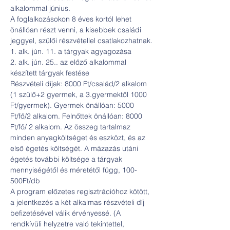
alkalommal június.

A foglalkozásokon 8 éves kortól lehet 
önállóan részt venni, a kisebbek családi 
jeggyel, szülői részvétellel csatlakozhatnak.

1. alk. jún. 11. a tárgyak agyagozása

2. alk. jún. 25.. az előző alkalommal 
készített tárgyak festése

Részvételi díjak: 8000 Ft/család/2 alkalom 
(1 szülő+2 gyermek, a 3.gyermektől 1000 
Ft/gyermek). Gyermek önállóan: 5000 
Ft/fő/2 alkalom. Felnőttek önállóan: 8000 
Ft/fő/ 2 alkalom. Az összeg tartalmaz 
minden anyagköltséget és eszközt, és az 
első égetés költségét. A mázazás utáni 
égetés további költsége a tárgyak 
mennyiségétől és méretétől függ, 100-
500Ft/db
A program előzetes regisztrációhoz kötött, 
a jelentkezés a két alkalmas részvételi díj 
befizetésével válik érvényessé. (A 
rendkívüli helyzetre való tekintettel, 