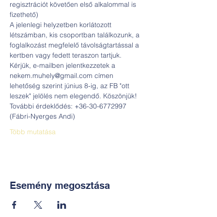
regisztrációt követően első alkalommal is 
fizethető)

A jelenlegi helyzetben korlátozott 
létszámban, kis csoportban találkozunk, a 
foglalkozást megfelelő távolságtartással a 
kertben vagy fedett teraszon tartjuk. 
Kérjük, e-mailben jelentkezzetek a 
nekem.muhely@gmail.com címen 
lehetőség szerint június 8-ig, az FB "ott 
leszek" jelölés nem elegendő. Köszönjük!

További érdeklődés: +36-30-6772997 
(Fábri-Nyerges Andi)
Több mutatása
Esemény megosztása