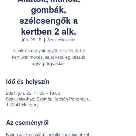
gombák,
szélcsengők a
kertben 2 alk.
jún. 25., P
  |  
Szakicska-ház
Kicsik és nagyok együtt díszíthetik fel
kertjüket mókás, saját kezűleg készült
agyagtárgyakkal.
Idő és helyszín
2021. jún. 25. 17:00 – 19:00
Szakicska-ház, Csömör, Kacsóh Pongrác u.
1, 2141 Hungary
Az eseményről
Kulich Julika családi foglalkozása ismét két 