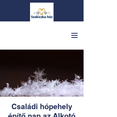
Családi hópehely
építő nap az Alkotó