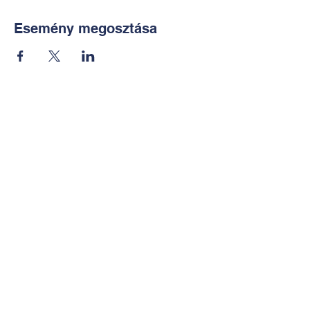
Esemény megosztása
Kapcsolat:
TUDOMÁNYOS
E-mail:
alkotoreszecskek@gmail.co
m
Telefon: +36-30-2551266
KÉZMŰVES
E-mail:
nekem.muhely@gmail.com
Telefon:
+36-30-6772997