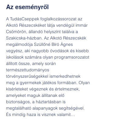
Az eseményről
A TudásCseppek foglalkozássorozat az 
Alkotó Részecskéket látja vendégül immár 
Csömörön, állandó helyszínt találva a 
Szakicska-házban. Az Alkotó Részecskék 
megálmodója Szüllőné Bíró Ágnes 
vegyész, aki nagyobb óvodások és kisebb 
iskolások számára olyan programsorozatot 
állított össze, amely során 
természettudományos 
törvényszerűségekkel ismerkedhetnek 
meg a gyermekek játékos formában. Olyan 
kísérleteket végeznek és értelmeznek, 
amelyeket maguk állítanak elő 
biztonságos, a háztartásban is 
megtalálható alapanyagok segítségével. 
És mindig haza is visznek valamit…  