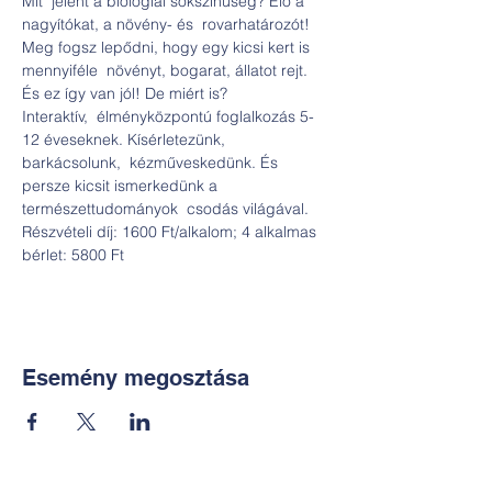
Mit  jelent a biológiai sokszínűség? Elő a 
nagyítókat, a növény- és  rovarhatározót! 
Meg fogsz lepődni, hogy egy kicsi kert is 
mennyiféle  növényt, bogarat, állatot rejt. 
És ez így van jól! De miért is?
Interaktív,  élményközpontú foglalkozás 5-
12 éveseknek. Kísérletezünk, 
barkácsolunk,  kézműveskedünk. És 
persze kicsit ismerkedünk a 
természettudományok  csodás világával.

Részvételi díj: 1600 Ft/alkalom; 4 alkalmas 
bérlet: 5800 Ft
Esemény megosztása