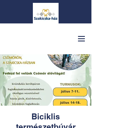
Biciklis
természetbúvár