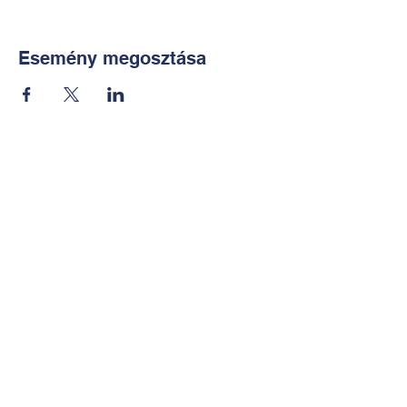
Esemény megosztása
Kapcsolat:
TUDOMÁNYOS
E-mail:
alkotoreszecskek@gmail.co
m
Telefon: +36-30-2551266
KÉZMŰVES
E-mail:
nekem.muhely@gmail.com
Telefon:
+36-30-6772997