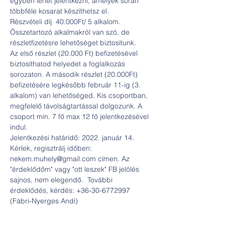
egyben lehet jelentkezni, amelyek során 
többféle kosarat készíthetsz el.
Részvételi díj  40.000Ft/ 5 alkalom. 
Összetartozó alkalmakról van szó, de 
részletfizetésre lehetőséget biztosítunk. 
Az első részlet (20.000 Ft) befizetésével 
biztosíthatod helyedet a foglalkozás 
sorozaton. A második részlet (20.000Ft) 
befizetésére legkésőbb február 11-ig (3. 
alkalom) van lehetőséged. Kis csoportban, 
megfelelő távolságtartással dolgozunk. A 
csoport min. 7 fő max 12 fő jelentkezésével 
indul. 
Jelentkezési határidő: 2022. január 14. 
Kérlek, regisztrálj időben: 
nekem.muhely@gmail.com címen. Az 
"érdeklődőm" vagy "ott leszek" FB jelölés 
sajnos, nem elegendő.  További 
érdeklődés, kérdés: +36-30-6772997 
(Fábri-Nyerges Andi)