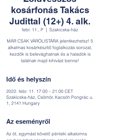
kosárfonás Takács
Judittal (12+) 4. alk.
febr. 11., P
  |  
Szakicska-ház
MÁR CSAK VÁRÓLISTÁRA jelentkezhetsz! 5
alkalmas kosárkészítő foglalkozás sorozat,
kezdők is belevághatnak és a haladók is
találnak majd kihívást benne!
Idő és helyszín
2022. febr. 11. 17:00 – 21:00 CET
Szakicska-ház, Csömör, Kacsóh Pongrác u.
1, 2141 Hungary
Az eseményről
Az öt, egymást követő pénteki alkalomra 