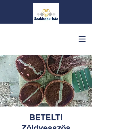
BETELT!
Zöldvesszős