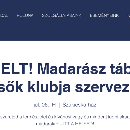
LDAL
RÓLUNK
SZOLGÁLTATÁSAINK
ESEMÉNYEINK
K
ELT! Madarász táb
esők klubja szerve
júl. 06., H
  |  
Szakicska-ház
szereted a természetet és kíváncsi vagy és mindent tudni akar
madarakról - ITT A HELYED!