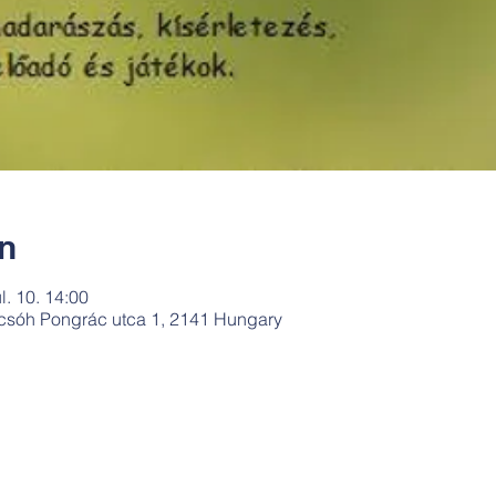
ín
úl. 10. 14:00
csóh Pongrác utca 1, 2141 Hungary