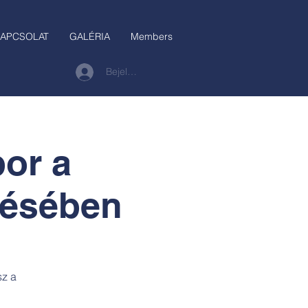
APCSOLAT
GALÉRIA
Members
Bejelentkezés
or a
zésében
sz a