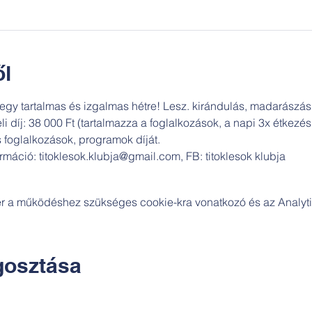
l
egy tartalmas és izgalmas hétre! Lesz. kirándulás, madarászás,
li díj: 38 000 Ft (tartalmazza a foglalkozások, a napi 3x étkezé
foglalkozások, programok díját. 
máció: titoklesok.klubja@gmail.com, FB: titoklesok klubja 
zer a működéshez szükséges cookie-kra vonatkozó és az Analytic
osztása