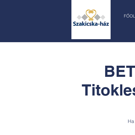
FŐO
BET
Titokl
Ha 