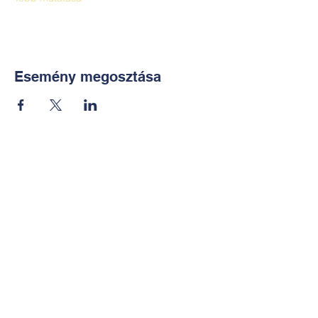
Esemény megosztása
Kapcsolat:
TUDOMÁNYOS
E-mail:
alkotoreszecskek@gmail.co
m
Telefon: +36-30-2551266
KÉZMŰVES
E-mail: