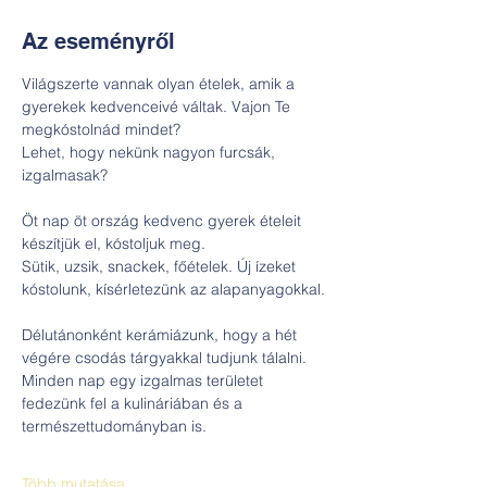
Az eseményről
Világszerte vannak olyan ételek, amik a 
gyerekek kedvenceivé váltak. Vajon Te 
megkóstolnád mindet? 
Lehet, hogy nekünk nagyon furcsák, 
izgalmasak?
Öt nap öt ország kedvenc gyerek ételeit 
készítjük el, kóstoljuk meg.
Sütik, uzsik, snackek, főételek. Új ízeket 
kóstolunk, kísérletezünk az alapanyagokkal.
Délutánonként kerámiázunk, hogy a hét 
végére csodás tárgyakkal tudjunk tálalni.
Minden nap egy izgalmas területet 
fedezünk fel a kulináriában és a 
természettudományban is.
Több mutatása