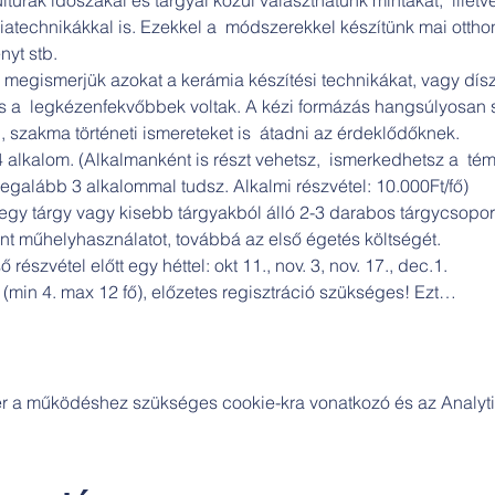
technikákkal is. Ezekkel a  módszerekkel készítünk mai otthon
nyt stb.
 megismerjük azokat a kerámia készítési technikákat, vagy dís
s a  legkézenfekvőbbek voltak. A kézi formázás hangsúlyosan
i, szakma történeti ismereteket is  átadni az érdeklődőknek.
 4 alkalom. (Alkalmanként is részt vehetsz,  ismerkedhetsz a  tém
 legalább 3 alkalommal tudsz. Alkalmi részvétel: 10.000Ft/fő)
 egy tárgy vagy kisebb tárgyakból álló 2-3 darabos tárgycsoport 
nt műhelyhasználatot, továbbá az első égetés költségét.
 részvétel előtt egy héttel: okt 11., nov. 3, nov. 17., dec.1.
 (min 4. max 12 fő), előzetes regisztráció szükséges! Ezt…
zer a működéshez szükséges cookie-kra vonatkozó és az Analytic