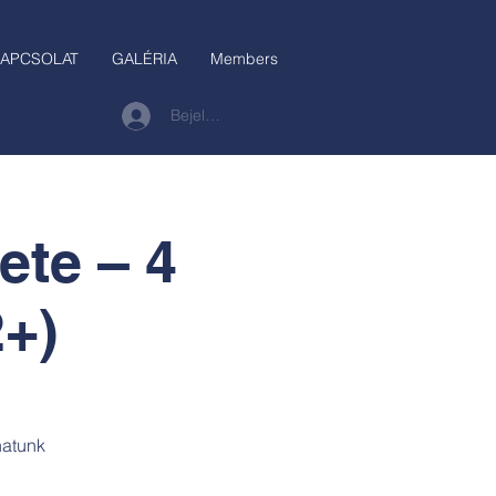
APCSOLAT
GALÉRIA
Members
Bejelentkezés
ete – 4
+)
hatunk