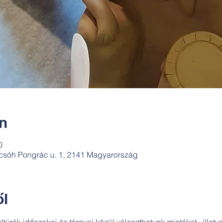
ín
0
csóh Pongrác u. 1, 2141 Magyarország
l
túrák időszakai és tárgyai közül választhatunk mintákat,  ille