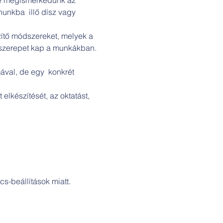
unkba  illő dísz vagy 
zítő módszereket, melyek a 
 szerepet kap a munkákban. 
ával, de egy  konkrét 
elkészítését, az oktatást, 
s-beállítások miatt.