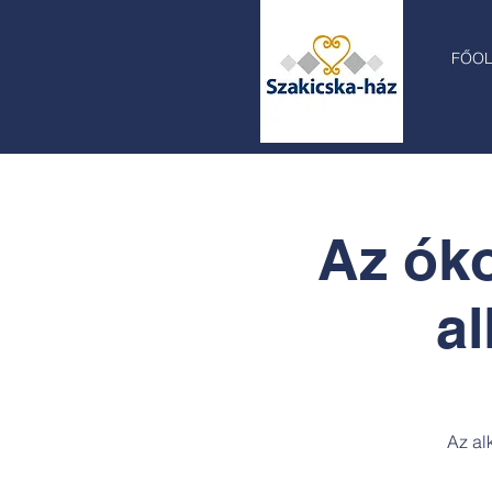
FŐO
Az óko
a
Az al