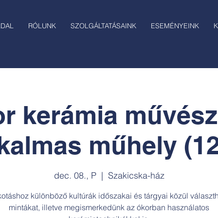
LDAL
RÓLUNK
SZOLGÁLTATÁSAINK
ESEMÉNYEINK
K
r kerámia művész
lkalmas műhely (12
dec. 08., P
  |  
Szakicska-ház
kotáshoz különböző kultúrák időszakai és tárgyai közül választ
mintákat, illetve megismerkedünk az ókorban használatos