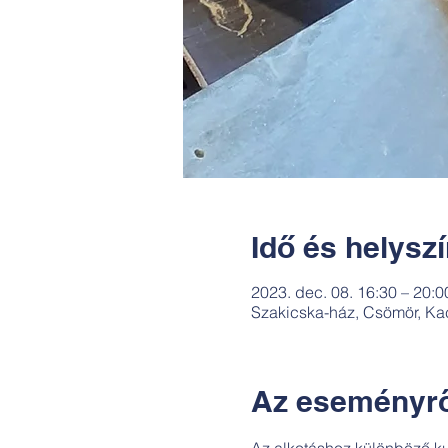
Idő és helysz
2023. dec. 08. 16:30 – 20:0
Szakicska-ház, Csömör, Ka
Az eseményrő
Az alkotáshoz különböző kul