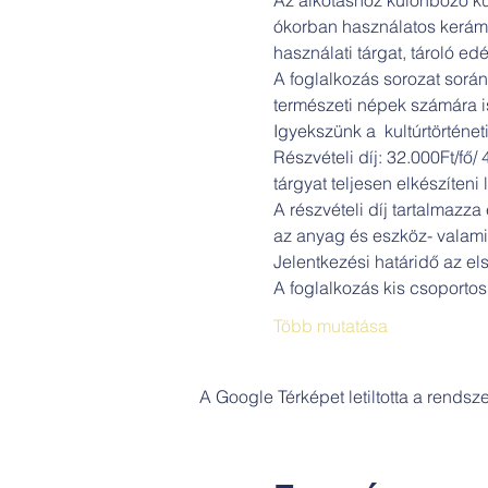
ókorban használatos kerámia
használati tárgat, tároló edé
A foglalkozás sorozat során
természeti népek számára i
Igyekszünk a  kultúrtörténet
Részvételi díj: 32.000Ft/fő/
tárgyat teljesen elkészíteni
A részvételi díj tartalmazza
az anyag és eszköz- valami
Jelentkezési határidő az első
A foglalkozás kis csoportos
Több mutatása
A Google Térképet letiltotta a rends