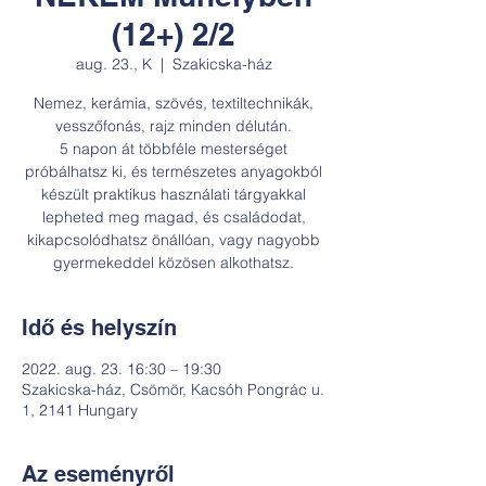
(12+) 2/2
aug. 23., K
  |  
Szakicska-ház
Nemez, kerámia, szövés, textiltechnikák,
vesszőfonás, rajz minden délután.
5 napon át többféle mesterséget
próbálhatsz ki, és természetes anyagokból
készült praktikus használati tárgyakkal
lepheted meg magad, és családodat,
kikapcsolódhatsz önállóan, vagy nagyobb
gyermekeddel közösen alkothatsz.
Idő és helyszín
2022. aug. 23. 16:30 – 19:30
Szakicska-ház, Csömör, Kacsóh Pongrác u.
1, 2141 Hungary
Az eseményről