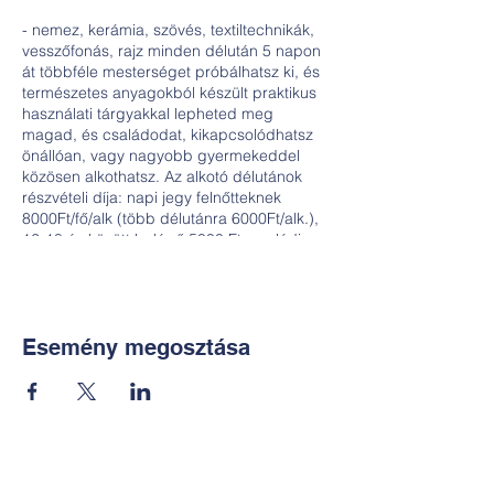
- nemez, kerámia, szövés, textiltechnikák,
vesszőfonás, rajz minden délután 5 napon
át többféle mesterséget próbálhatsz ki, és
természetes anyagokból készült praktikus
használati tárgyakkal lepheted meg
magad, és családodat, kikapcsolódhatsz
önállóan, vagy nagyobb gyermekeddel
közösen alkothatsz. Az alkotó délutánok
részvételi díja: napi jegy felnőtteknek
8000Ft/fő/alk (több délutánra 6000Ft/alk.),
12-18 év között belépő 5000 Ft, családi
jegy (egy felnőtt és egy 12+ gyermek)
10000Ft/család. Az ár az anyagköltséget és
eszközök használatát tartalmazza.
Részletes programról az érdeklődőknek
tájékoztatót küldünk. Ha önállóan vagy
Esemény megosztása
nagyobb gyermekeddel vennél részt az
alkotó délutánokon, de a program alatt a
kisebb gyermekeid elhelyezését nem tudod
megoldani, nekik is szervezhetünk
elfoglaltságot, igényeteket jelentkezéskor
jelezzétek!
Kapcsolat:
Jelentkezés és érdeklődés: A programokra