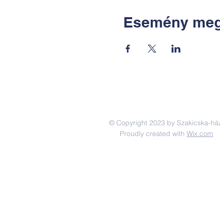
Esemény meg
© Copyright 2023 by Szakicska-há
Proudly created with
Wix.com
Adatkezelési tájékoztató