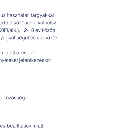
us használati tárgyakkal 
del közösen alkothatsz.

0Ft/alk.), 12-18 év között 
nyagköltséget és eszközök 
 alatt a kisebb 
yeteket jelentkezéskor 
s-beállítások miatt.