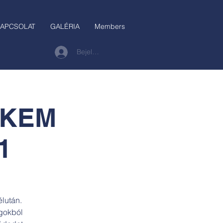
APCSOLAT
GALÉRIA
Members
Bejelentkezés
NEKEM
1
élután.
agokból