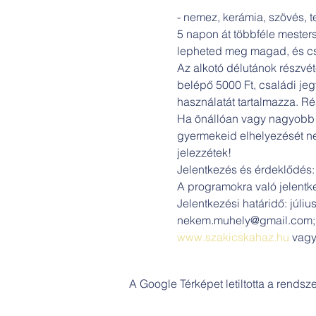
- nemez, kerámia, szövés, t
5 napon át többféle mesters
lepheted meg magad, és cs
Az alkotó délutánok részvéte
belépő 5000 Ft, családi je
használatát tartalmazza. Ré
Ha önállóan vagy nagyobb g
gyermekeid elhelyezését ne
jelezzétek!
Jelentkezés és érdeklődés:

A programokra való jelentkez
Jelentkezési határidő: július
www.szakicskahaz.hu
 vag
A Google Térképet letiltotta a rends