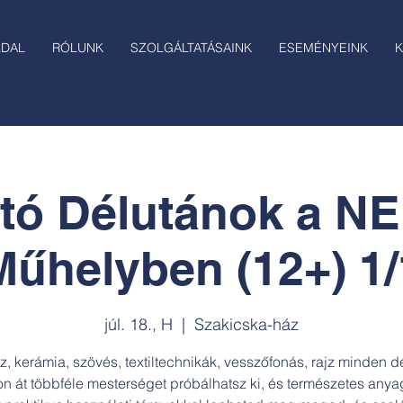
LDAL
RÓLUNK
SZOLGÁLTATÁSAINK
ESEMÉNYEINK
K
tó Délutánok a 
Műhelyben (12+) 1/
júl. 18., H
  |  
Szakicska-ház
 kerámia, szövés, textiltechnikák, vesszőfonás, rajz minden d
n át többféle mesterséget próbálhatsz ki, és természetes any