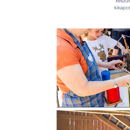
készül
kikapc