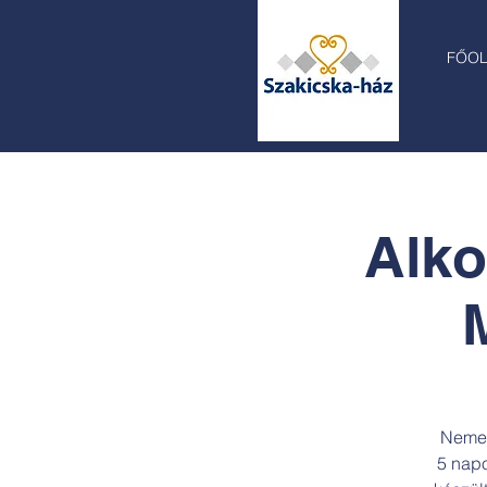
FŐO
Alko
Nemez,
5 napo