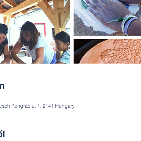
ín
csóh Pongrác u. 1, 2141 Hungary
l