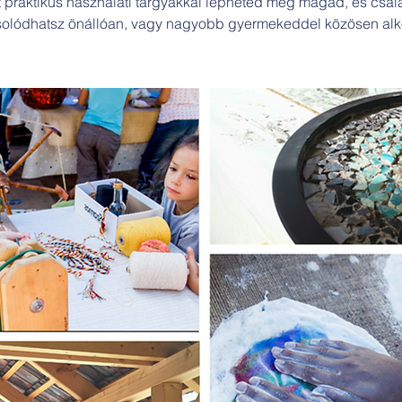
t praktikus használati tárgyakkal lepheted meg magad, és csal
solódhatsz önállóan, vagy nagyobb gyermekeddel közösen alko