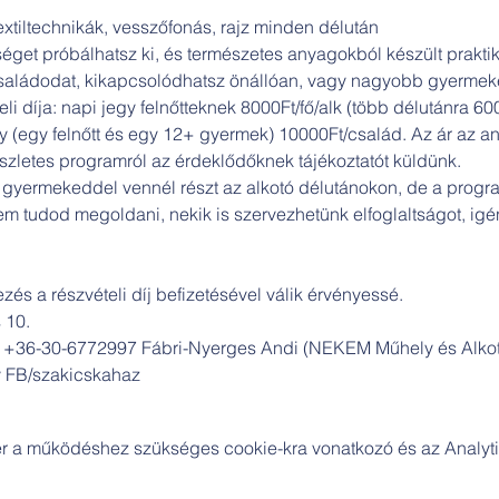
extiltechnikák, vesszőfonás, rajz minden délután

éget próbálhatsz ki, és természetes anyagokból készült praktik
aládodat, kikapcsolódhatsz önállóan, vagy nagyobb gyermeked
li díja: napi jegy felnőtteknek 8000Ft/fő/alk (több délutánra 600
gy (egy felnőtt és egy 12+ gyermek) 10000Ft/család. Az ár az a
szletes programról az érdeklődőknek tájékoztatót küldünk.

yermekeddel vennél részt az alkotó délutánokon, de a program
m tudod megoldani, nekik is szervezhetünk elfoglaltságot, igén
és a részvételi díj befizetésével válik érvényessé.

 10.

y FB/szakicskahaz
zer a működéshez szükséges cookie-kra vonatkozó és az Analytic