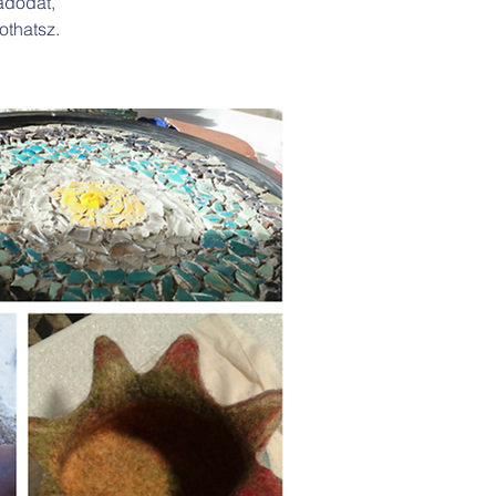
ádodat,
thatsz.