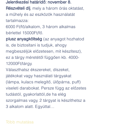
Jelentkezési határidő: november 8.
Részvételi díj
, mely a három órás oktatást, 
a műhely és az eszközök használatát 
tartalmazza: 
6000 Ft/fő/alkalom, 3 három alkalmas 
bérlettel 15000Ft/fő.
plusz anyagköltség 
(az anyagot hozhatod 
is, de biztosítani is tudjuk, ahogy 
megbeszéljük előzetesen, mit készítesz), 
ez a tárgy méretétől függően kb. 4000-
12000Ft/tárgy.
Választhatsz ékszereket, díszeket, 
játékokat vagy használati tárgyakat 
(lámpa, kulacs melegítő, ülőpárna, puff) 
viseleti darabokat. Persze függ az előzetes 
tudástól, gyakorlattól,de ha elég 
szorgalmas vagy, 2 tárgyat is készíthetsz a 
3 alkalom alatt. Egyúttal…
Több mutatása