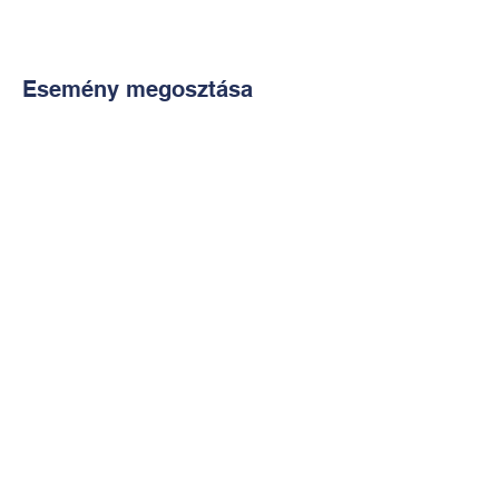
Esemény megosztása
Kapcsolat:
TUDOMÁNYOS
E-mail:
alkotoreszecskek@gmail.co
m
Telefon: +36-30-2551266
KÉZMŰVES
E-mail:
nekem.muhely@gmail.com