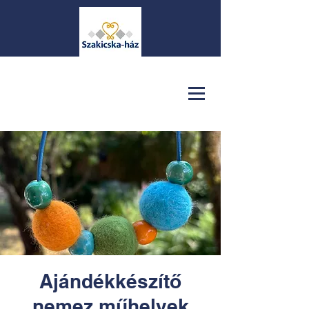
Ajándékkészítő
nemez műhelyek