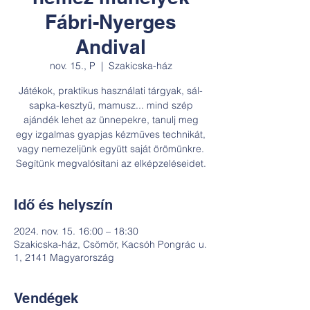
Fábri-Nyerges
Andival
nov. 15., P
  |  
Szakicska-ház
Játékok, praktikus használati tárgyak, sál-
sapka-kesztyű, mamusz... mind szép
ajándék lehet az ünnepekre, tanulj meg
egy izgalmas gyapjas kézműves technikát,
vagy nemezeljünk együtt saját örömünkre.
Segítünk megvalósítani az elképzeléseidet.
Idő és helyszín
2024. nov. 15. 16:00 – 18:30
Szakicska-ház, Csömör, Kacsóh Pongrác u.
1, 2141 Magyarország
Vendégek