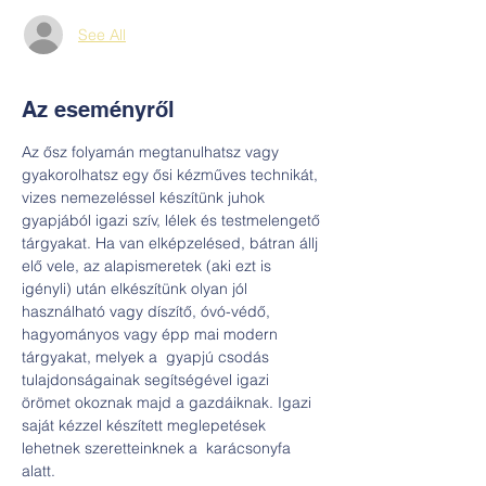
See All
Az eseményről
Az ősz folyamán megtanulhatsz vagy 
gyakorolhatsz egy ősi kézműves technikát, 
vizes nemezeléssel készítünk juhok 
gyapjából igazi szív, lélek és testmelengető 
tárgyakat. Ha van elképzelésed, bátran állj 
elő vele, az alapismeretek (aki ezt is 
igényli) után elkészítünk olyan jól 
használható vagy díszítő, óvó-védő, 
hagyományos vagy épp mai modern 
tárgyakat, melyek a  gyapjú csodás 
tulajdonságainak segítségével igazi 
örömet okoznak majd a gazdáiknak. Igazi 
saját kézzel készített meglepetések 
lehetnek szeretteinknek a  karácsonyfa 
alatt. 