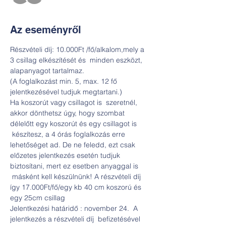
Az eseményről
Részvételi díj: 10.000Ft /fő/alkalom,mely a 
3 csillag elkészítését és  minden eszközt, 
alapanyagot tartalmaz.
(A foglalkozást min. 5, max. 12 fő 
jelentkezésével tudjuk megtartani.)
Ha koszorút vagy csillagot is  szeretnél, 
akkor dönthetsz úgy, hogy szombat 
délelőtt egy koszorút és egy csillagot is 
 készítesz, a 4 órás foglalkozás erre 
lehetőséget ad. De ne feledd, ezt csak 
előzetes jelentkezés esetén tudjuk 
biztosítani, mert ez esetben anyaggal is 
 másként kell készülnünk! A részvételi díj 
így 17.000Ft/fő/egy kb 40 cm koszorú és 
egy 25cm csillag
Jelentkezési határidő : november 24.  A 
jelentkezés a részvételi díj  befizetésével 