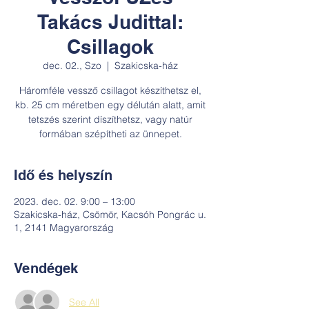
Takács Judittal:
Csillagok
dec. 02., Szo
  |  
Szakicska-ház
Háromféle vessző csillagot készíthetsz el,
kb. 25 cm méretben egy délután alatt, amit
tetszés szerint díszíthetsz, vagy natúr
formában szépítheti az ünnepet.
Idő és helyszín
2023. dec. 02. 9:00 – 13:00
Szakicska-ház, Csömör, Kacsóh Pongrác u.
1, 2141 Magyarország
Vendégek
See All