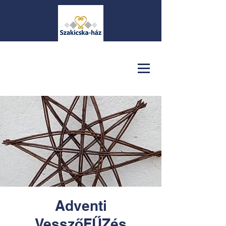
Adventi
VesszőFŰZés