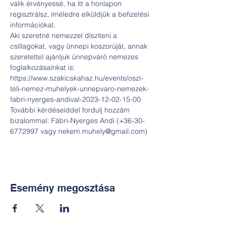
válik érvényessé, ha itt a honlapon 
regisztrálsz, íméledre elküldjük a befizetési 
információkat.
Aki szeretné nemezzel díszíteni a 
csillagokat, vagy ünnepi koszorúját, annak 
szeretettel ajánljuk ünnepváró nemezes 
foglalkozásainkat is: 
https://www.szakicskahaz.hu/events/oszi-
teli-nemez-muhelyek-unnepvaro-nemezek-
fabri-nyerges-andival-2023-12-02-15-00
További kérdéseiddel fordulj hozzám 
bizalommal: Fábri-Nyerges Andi (+36-30-
6772997 vagy nekem.muhely@gmail.com)
Esemény megosztása