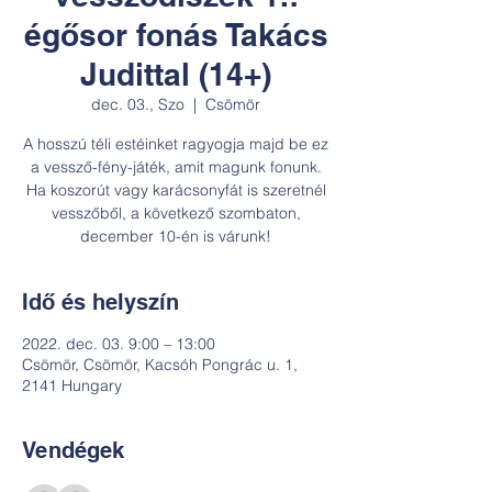
égősor fonás Takács
Judittal (14+)
dec. 03., Szo
  |  
Csömör
A hosszú téli estéinket ragyogja majd be ez
a vessző-fény-játék, amit magunk fonunk.
Ha koszorút vagy karácsonyfát is szeretnél
vesszőből, a következő szombaton,
december 10-én is várunk!
Idő és helyszín
2022. dec. 03. 9:00 – 13:00
Csömör, Csömör, Kacsóh Pongrác u. 1,
2141 Hungary
Vendégek