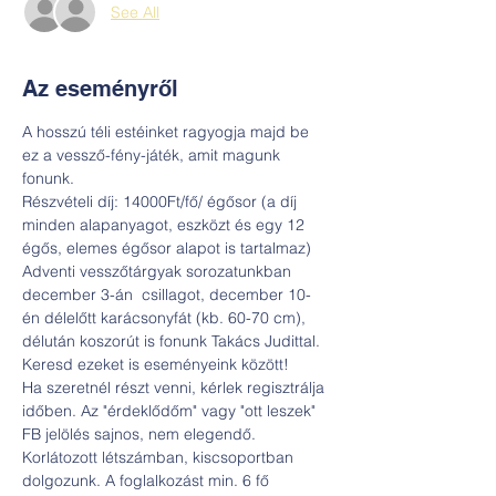
See All
Az eseményről
A hosszú téli estéinket ragyogja majd be 
ez a vessző-fény-játék, amit magunk 
fonunk.
Részvételi díj: 14000Ft/fő/ égősor (a díj 
minden alapanyagot, eszközt és egy 12 
égős, elemes égősor alapot is tartalmaz)
Adventi vesszőtárgyak sorozatunkban 
december 3-án  csillagot, december 10-
én délelőtt karácsonyfát (kb. 60-70 cm), 
délután koszorút is fonunk Takács Judittal. 
Keresd ezeket is eseményeink között!
Ha szeretnél részt venni, kérlek regisztrálja 
időben. Az "érdeklődőm" vagy "ott leszek" 
FB jelölés sajnos, nem elegendő. 
Korlátozott létszámban, kiscsoportban 
dolgozunk. A foglalkozást min. 6 fő 