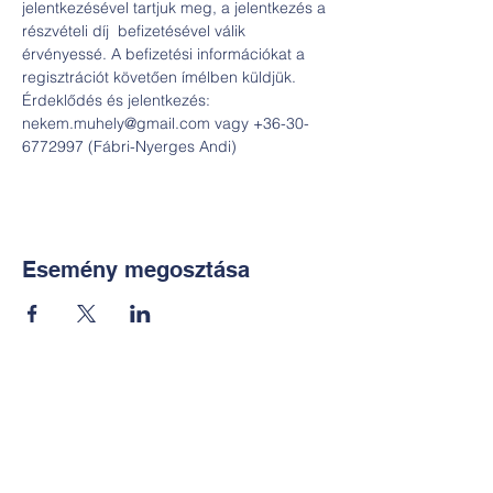
jelentkezésével tartjuk meg, a jelentkezés a 
részvételi díj  befizetésével válik 
érvényessé. A befizetési információkat a 
regisztrációt követően ímélben küldjük.
Érdeklődés és jelentkezés: 
nekem.muhely@gmail.com vagy +36-30-
6772997 (Fábri-Nyerges Andi)
Esemény megosztása
Kapcsolat:
TUDOMÁNYOS
E-mail: