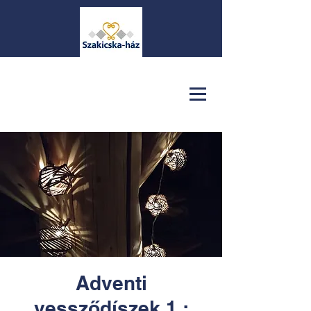
Adventi
vessződíszek 1.: