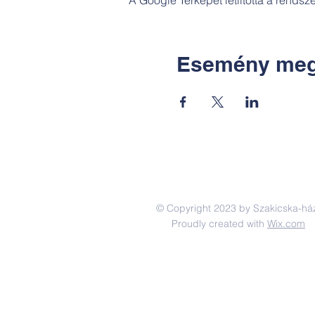
Esemény meg
© Copyright 2023 by Szakicska-há
Proudly created with
Wix.com