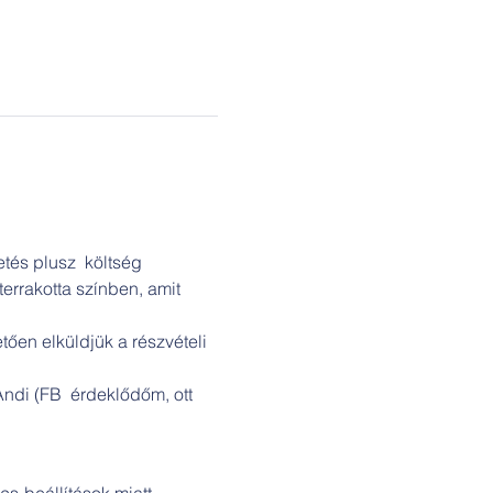
tés plusz  költség 
errakotta színben, amit 
tően elküldjük a részvételi 
di (FB  érdeklődőm, ott 
s-beállítások miatt.