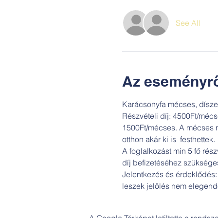
See All
Az eseményrő
Karácsonyfa mécses, díszek
Részvételi díj: 4500Ft/mécs
1500Ft/mécses. A mécses mel
otthon akár ki is  festhettek.
A foglalkozást min 5 fő rész
díj befizetéséhez szükséges
Jelentkezés és érdeklődés
leszek jelölés nem elegend
A Google Térképet letiltotta a rends