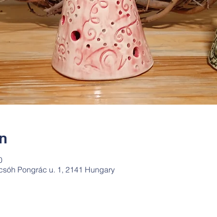
ín
0
csóh Pongrác u. 1, 2141 Hungary