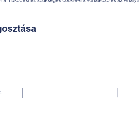
osztása
Kapcsolat:
z.
TUDOMÁNYOS
E-mail:
alkotoreszecskek@gmail.com
Telefon: +36-30-2551266
KÉZMŰVES
E-mail: nekem.muhely@gmail.com
Telefon: +36-30-6772997