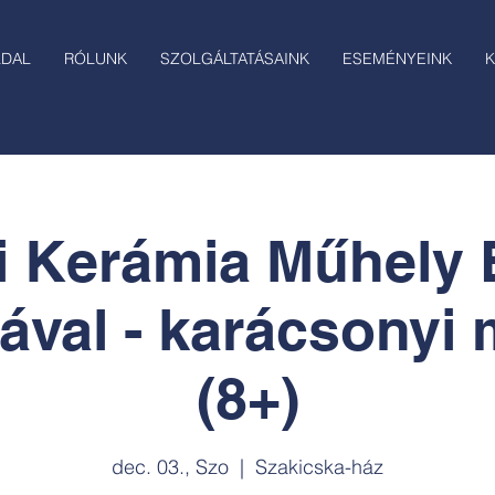
LDAL
RÓLUNK
SZOLGÁLTATÁSAINK
ESEMÉNYEINK
K
i Kerámia Műhely 
ával - karácsonyi
(8+)
dec. 03., Szo
  |  
Szakicska-ház