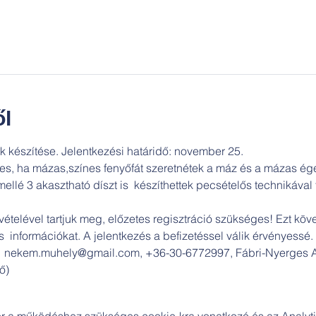
l
 készítése. Jelentkezési határidő: november 25.
es, ha mázas,színes fenyőfát szeretnétek a máz és a mázas ége
lé 3 akasztható díszt is  készíthettek pecsételős technikával t
vételével tartjuk meg, előzetes regisztráció szükséges! Ezt köve
  információkat. A jelentkezés a befizetéssel válik érvényessé.
:  nekem.muhely@gmail.com, +36-30-6772997, Fábri-Nyerges An
ő)
zer a működéshez szükséges cookie-kra vonatkozó és az Analytic