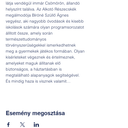
látja vendégül immár Csömörön, állandó 
helyszínt találva. Az Alkotó Részecskék 
megálmodója Bíróné Szüllő Ágnes 
vegyész, aki nagyobb óvodások és kisebb 
iskolások számára olyan programsorozatot 
állított össze, amely során 
természettudományos 
törvényszerűségekkel ismerkedhetnek 
meg a gyermekek játékos formában. Olyan 
kísérleteket végeznek és értelmeznek, 
amelyeket maguk állítanak elő 
biztonságos, a háztartásban is 
megtalálható alapanyagok segítségével. 
És mindig haza is visznek valamit…
Esemény megosztása