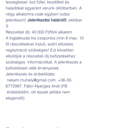
leszegéssel, bot füllel, kezdőket és 
haladókat egyaránt várunk októberben. A 
négy alkalomra csak egyben tudsz 
jelentkezni! 
Jelentkezési határidő:
 október 
3.
Részvételi díj: 40.000 Ft/fő/4 alkalom
A foglalkozás kis csoportos (min 6 max. 10 
fő részvételével indul), ezért előzetes 
regisztráció szükséges! Ezt követően 
elküldjük a részvételi díj befizetéséhez 
szükséges  információkat. A jelentkezés a 
befizetéssel válik érvényessé.
Jelentkezés és érdeklődés: 
 nekem.muhely@gmail.com, +36-30-
6772997, Fábri-Nyerges Andi (FB 
 érdeklődőm. ott leszek jelölés nem 
elegendő)