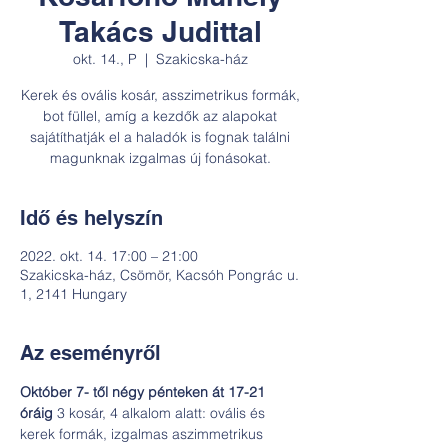
Takács Judittal
okt. 14., P
  |  
Szakicska-ház
Kerek és ovális kosár, asszimetrikus formák,
bot füllel, amíg a kezdők az alapokat
sajátíthatják el a haladók is fognak találni
magunknak izgalmas új fonásokat.
Idő és helyszín
2022. okt. 14. 17:00 – 21:00
Szakicska-ház, Csömör, Kacsóh Pongrác u.
1, 2141 Hungary
Az eseményről
Október 7- től négy pénteken át 17-21 
óráig
 3 kosár, 4 alkalom alatt: ovális és 
kerek formák, izgalmas aszimmetrikus 