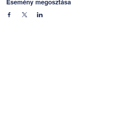
Esemény megosztása
Kapcsolat:
TUDOMÁNYOS
E-mail:
alkotoreszecskek@gmail.co
m
Telefon: +36-30-2551266
KÉZMŰVES
E-mail:
nekem.muhely@gmail.com
Telefon:
+36-30-6772997