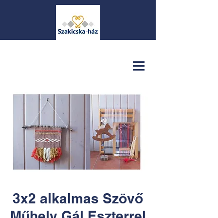
3x2 alkalmas Szövő
Műhely Gál Eszterrel