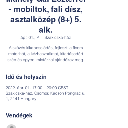
- mobiltok, fali dísz,
asztalközép (8+) 5.
alk.
ápr. 01., P
  |  
Szakicska-ház
A szövés kikapcsolódás, fejleszti a finom
motorikát, a kézhasználatot, kitartásodért
szép és egyedi mintákkal ajándékoz meg.
Idő és helyszín
2022. ápr. 01. 17:00 – 20:00 CEST
Szakicska-ház, Csömör, Kacsóh Pongrác u.
1, 2141 Hungary
Vendégek