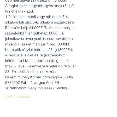
geometriájával színesítsd otthonodat.
A foglalkozás nagyobb gyereknek (8+) és 
felnőtteknek szól.
1-2. alkalom mobil vagy tablet tok 3-4. 
alkalom fali dísz 5-6. alkalom asztalközép
Részvételi díj: 24.000Ft/6 alkalom, melyet 
részletekben is fizethetsz: 8000Ft a 
jelentkezés érvényesítéséhez, továbbá a 
második részlet március 17-ig (8000Ft), 
harmadik részlet március 28-ig (8000Ft).
A részvétel előzetes regisztrációhoz 
kötött,mivel kis csoportban dolgozunk, 
max. 8 fővel. Jelentkezési határidő február 
28. Érdeklődés és jelentkezés: 
nekem.muhely@gmail.com vagy +36-30-
6772997 Fábri-Nyerges Andi FB 
"érdeklődőm" vagy "ott leszek" jelölés…
Több mutatása