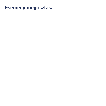
Esemény megosztása
Kapcsolat:
TUDOMÁNYOS
E-mail:
alkotoreszecskek@gmail.co
m
Telefon: +36-30-2551266
KÉZMŰVES
E-mail:
nekem.muhely@gmail.com
Telefon:
+36-30-6772997