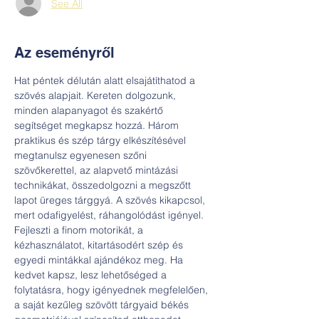
See All
Az eseményről
Hat péntek délután alatt elsajátíthatod a 
szövés alapjait. Kereten dolgozunk, 
minden alapanyagot és szakértő 
segítséget megkapsz hozzá. Három 
praktikus és szép tárgy elkészítésével 
megtanulsz egyenesen szőni 
szövőkerettel, az alapvető mintázási 
technikákat, összedolgozni a megszőtt 
lapot üreges tárggyá. A szövés kikapcsol, 
mert odafigyelést, ráhangolódást igényel. 
Fejleszti a finom motorikát, a 
kézhasználatot, kitartásodért szép és 
egyedi mintákkal ajándékoz meg. Ha 
kedvet kapsz, lesz lehetőséged a 
folytatásra, hogy igényednek megfelelően, 
a saját kezűleg szövött tárgyaid békés 