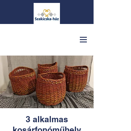
3 alkalmas
kosárfonóműhely