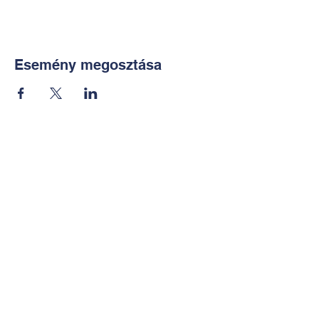
Esemény megosztása
Kapcsolat:
TUDOMÁNYOS
E-mail:
alkotoreszecskek@gmail.co
m
Telefon: +36-30-2551266
KÉZMŰVES
E-mail:
nekem.muhely@gmail.com