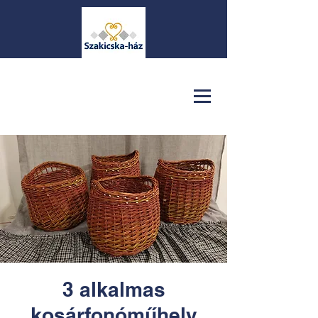
3 alkalmas
kosárfonóműhely