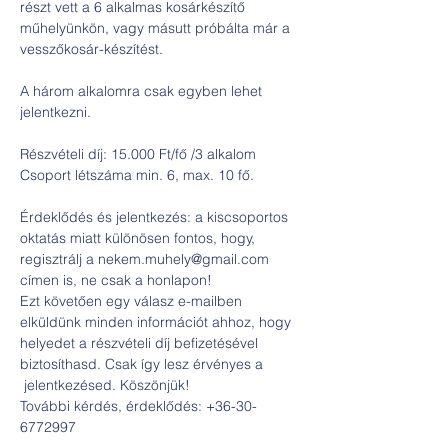
részt vett a 6 alkalmas kosárkészítő 
műhelyünkön, vagy másutt próbálta már a 
A három alkalomra csak egyben lehet 
Részvételi díj: 15.000 Ft/fő /3 alkalom

Érdeklődés és jelentkezés: a kiscsoportos 
oktatás miatt különösen fontos, hogy, 
regisztrálj a nekem.muhely@gmail.com 
címen is, ne csak a honlapon!

Ezt követően egy válasz e-mailben 
elküldünk minden információt ahhoz, hogy 
helyedet a részvételi díj befizetésével 
biztosíthasd. Csak így lesz érvényes a 
 jelentkezésed. Köszönjük!

További kérdés, érdeklődés: +36-30-
6772997 