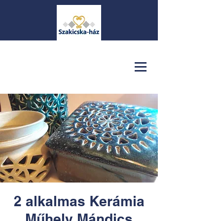
2 alkalmas Kerámia
Műhely Mándics