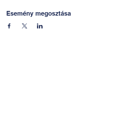
Esemény megosztása
Kapcsolat:
TUDOMÁNYOS
E-mail:
alkotoreszecskek@gmail.co
m
Telefon: +36-30-2551266
KÉZMŰVES
E-mail:
nekem.muhely@gmail.com
Telefon:
+36-30-6772997