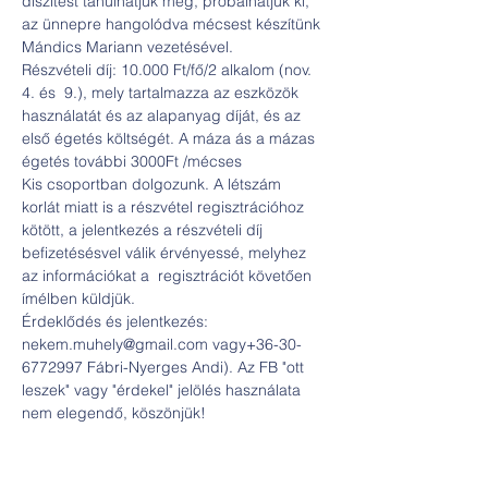
díszítést tanulhatjuk meg, próbálhatjuk ki, 
az ünnepre hangolódva mécsest készítünk 
Mándics Mariann vezetésével.
Részvételi díj: 10.000 Ft/fő/2 alkalom (nov. 
4. és  9.), mely tartalmazza az eszközök 
használatát és az alapanyag díját, és az 
első égetés költségét. A máza ás a mázas 
égetés további 3000Ft /mécses
Kis csoportban dolgozunk. A létszám 
korlát miatt is a részvétel regisztrációhoz 
kötött, a jelentkezés a részvételi díj 
befizetésésvel válik érvényessé, melyhez 
az információkat a  regisztrációt követően 
ímélben küldjük.
Érdeklődés és jelentkezés: 
nekem.muhely@gmail.com vagy+36-30-
6772997 Fábri-Nyerges Andi). Az FB "ott 
leszek" vagy "érdekel" jelölés használata 
nem elegendő, köszönjük!