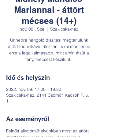
Mariannal - áttört
mécses (14+)
nov. 09., Sze
  |  
Szakicska-ház
Ünnepre hangoló díszítés: megtanulunk
áttört technikával díszíteni, s mi más lenne
erre a legalkalmasabb, mint amin átsüt a
fény, mécsest készítünk.
Idő és helyszín
2022. nov. 09. 17:00 – 19:30
Szakicska-ház, 2141 Csömör, Kacsóh P. u.
1.
Az eseményről
Felnőtt alkotóműhelyünkben most az áttört 