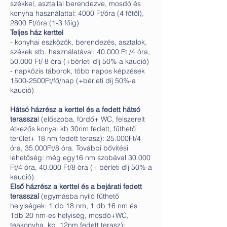
székkel, asztallal berendezve, mosdó és
konyha használattal: 4000 Ft/óra (4 főtől),
2800 Ft/óra (1-3 főig)
Teljes ház kerttel
- konyhai eszközök, berendezés, asztalok,
székek stb. használatával: 40.000 Ft /4 óra,
50.000 Ft/ 8 óra (+bérleti díj 50%-a kaució)
- napközis táborok, több napos képzések
1500-2500Ft/fő/nap (+bérleti díj 50%-a
kaució)
Hátsó házrész a kerttel és a fedett hátsó
terassza
l (előszoba, fürdő+ WC, felszerelt
étkezős konya: kb 30nm fedett, fűthető
terület+ 18 nm fedett terasz): 25.000Ft/4
óra, 35.000Ft/8 óra. További bővítési
lehetőség: még egy16 nm szobával 30.000
Ft/4 óra, 40.000 Ft/8 óra (+ bérleti díj 50%-a
kaució).
Első házrész a kerttel és a bejárati fedett
terasszal
(egymásba nyíló fűthető
helyiségek: 1 db 18 nm, 1 db 16 nm és
1db 20 nm-es helyiség, mosdó+WC,
teakonyha, kb. 12nm fedett terasz):