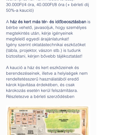
30.000Ft/4 óra, 40.000Ft/8 óra (+ bérleti díj
50%-a kaució)
A
ház és kert más tér- és időbeosztásban
is
bérbe vehető, javasoljuk, hogy személyes
megtekintés után, kérje igényeinek
megfelelő egyedi árajánlatunkat!
Igény szerint oktatástechnikai eszközöket
(tábla, projektor, vászon stb.) is tudunk
biztosítani, kérjen bővebb tájékoztatást!
A kaució a ház és kert eszközeinek és
berendezéseinek, illetve a helyiségek nem
rendeltetésszerű használatából eredő
károk kijavítása érdekében, és csak
károkozás esetén kerül felszámításra.
Részletezve a bérleti szerződésben