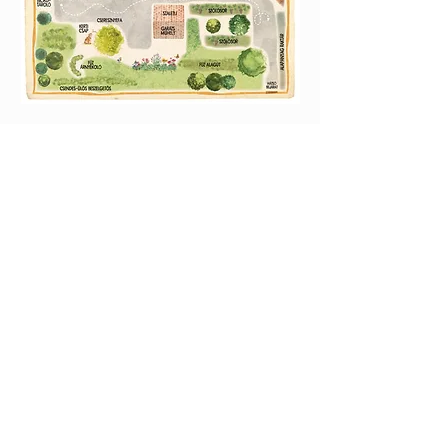
Kapcsolat:
TUDOMÁNYOS
E-mail:
alkotoreszecskek@gmail.co
m
Telefon: +36-30-2551266
KÉZMŰVES
E-mail:
nekem.muhely@gmail.com
Telefon:
+36-30-6772997