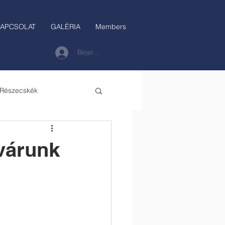
APCSOLAT
GALÉRIA
Members
Bejelentkezés
 Részecskék
várunk