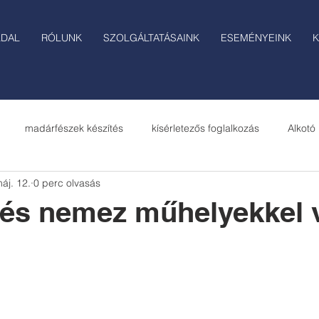
LDAL
RÓLUNK
SZOLGÁLTATÁSAINK
ESEMÉNYEINK
K
madárfészek készítés
kísérletezős foglalkozás
Alkotó
áj. 12.
0 perc olvasás
t
és nemez műhelyekkel 