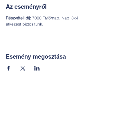
Az eseményről
Részvételi díj
:
 7000 Ft/fő/nap. Napi 3x-i 
étkezést biztosítunk.
Esemény megosztása
Kapcsolat:
TUDOMÁNYOS
E-mail:
alkotoreszecskek@gmail.co
m