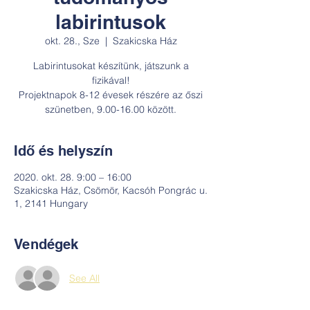
labirintusok
okt. 28., Sze
  |  
Szakicska Ház
Labirintusokat készítünk, játszunk a
fizikával!
Projektnapok 8-12 évesek részére az őszi
szünetben, 9.00-16.00 között.
Idő és helyszín
2020. okt. 28. 9:00 – 16:00
Szakicska Ház, Csömör, Kacsóh Pongrác u.
1, 2141 Hungary
Vendégek
See All