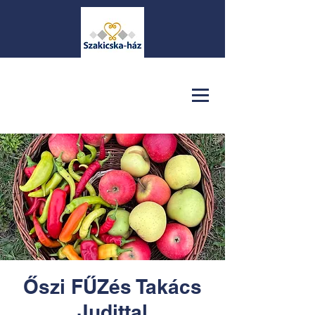
Őszi FŰZés Takács
Judittal