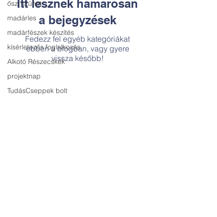
Itt lesznek hamarosan
őszi szünet
a bejegyzések
madárles
madárfészek készítés
Fedezz fel egyéb kategóriákat
kísérletezős foglalkozás
ebben a blogban, vagy gyere
vissza később!
Alkotó Részecskék
projektnap
TudásCseppek bolt